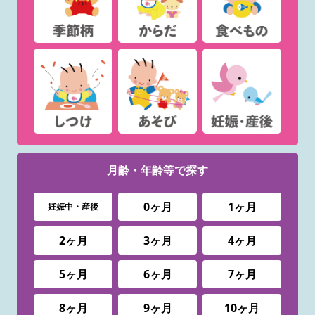
月齢・年齢等で
探す
0ヶ月
1ヶ月
妊娠中・産後
2ヶ月
3ヶ月
4ヶ月
5ヶ月
6ヶ月
7ヶ月
8ヶ月
9ヶ月
10ヶ月