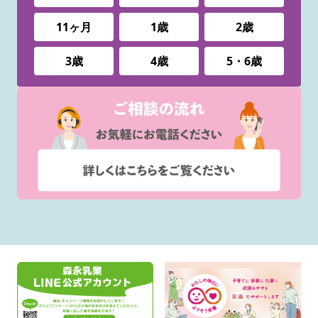
11ヶ月
1歳
2歳
3歳
4歳
5・6歳