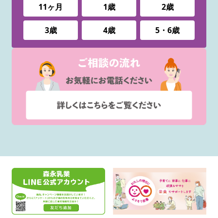
11ヶ月
1歳
2歳
3歳
4歳
5・6歳