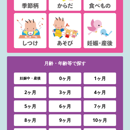
月齢・年齢等で
探す
0ヶ月
1ヶ月
妊娠中・産後
2ヶ月
3ヶ月
4ヶ月
5ヶ月
6ヶ月
7ヶ月
8ヶ月
9ヶ月
10ヶ月