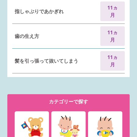
11ヵ
指しゃぶりであかぎれ
月
11ヵ
歯の生え方
月
11ヵ
髪を引っ張って抜いてしまう
月
カテゴリー
で探す