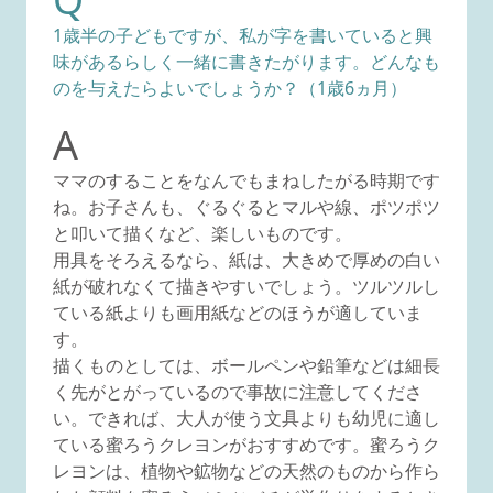
1歳半の子どもですが、私が字を書いていると興
味があるらしく一緒に書きたがります。どんなも
のを与えたらよいでしょうか？（1歳6ヵ月）
A
ママのすることをなんでもまねしたがる時期です
ね。お子さんも、ぐるぐるとマルや線、ポツポツ
と叩いて描くなど、楽しいものです。
用具をそろえるなら、紙は、大きめで厚めの白い
紙が破れなくて描きやすいでしょう。ツルツルし
ている紙よりも画用紙などのほうが適していま
す。
描くものとしては、ボールペンや鉛筆などは細長
く先がとがっているので事故に注意してくださ
い。できれば、大人が使う文具よりも幼児に適し
ている蜜ろうクレヨンがおすすめです。蜜ろうク
レヨンは、植物や鉱物などの天然のものから作ら