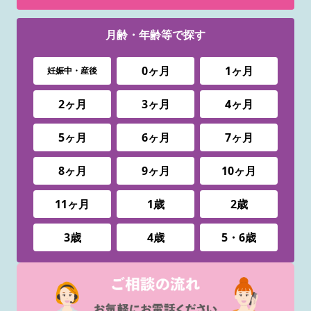
月齢・年齢等で
探す
0ヶ月
1ヶ月
妊娠中・産後
2ヶ月
3ヶ月
4ヶ月
5ヶ月
6ヶ月
7ヶ月
8ヶ月
9ヶ月
10ヶ月
11ヶ月
1歳
2歳
3歳
4歳
5・6歳