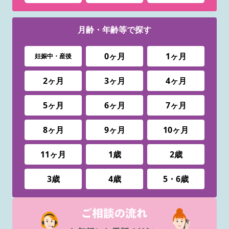
月齢・年齢等で
探す
0ヶ月
1ヶ月
妊娠中・産後
2ヶ月
3ヶ月
4ヶ月
5ヶ月
6ヶ月
7ヶ月
8ヶ月
9ヶ月
10ヶ月
11ヶ月
1歳
2歳
3歳
4歳
5・6歳