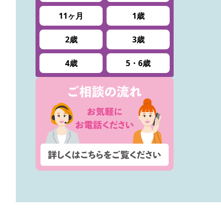
11ヶ月
1歳
2歳
3歳
4歳
5・6歳