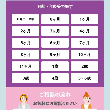
月齢・年齢等で
探す
0ヶ月
1ヶ月
妊娠中・産後
2ヶ月
3ヶ月
4ヶ月
5ヶ月
6ヶ月
7ヶ月
8ヶ月
9ヶ月
10ヶ月
11ヶ月
1歳
2歳
3歳
4歳
5・6歳