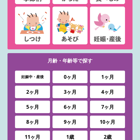
月齢・年齢等で
探す
0ヶ月
1ヶ月
妊娠中・産後
2ヶ月
3ヶ月
4ヶ月
5ヶ月
6ヶ月
7ヶ月
8ヶ月
9ヶ月
10ヶ月
11ヶ月
1歳
2歳