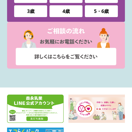
3歳
4歳
5・6歳