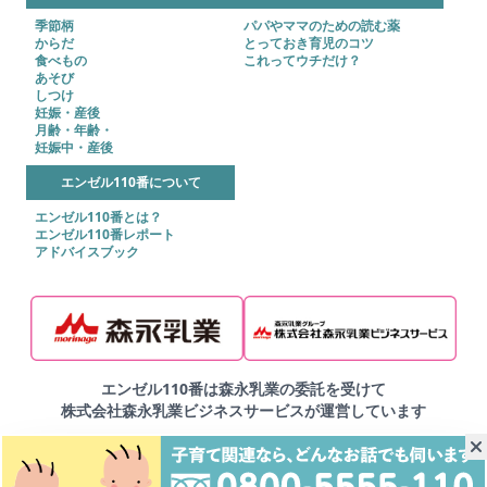
季節柄
パパやママのための読む薬
からだ
とっておき育児のコツ
食べもの
これってウチだけ？
あそび
しつけ
妊娠・産後
月齢・年齢・
妊娠中・産後
エンゼル110番について
エンゼル110番とは？
エンゼル110番レポート
アドバイスブック
エンゼル110番は森永乳業の委託を受けて
株式会社森永乳業ビジネスサービスが運営しています
▶ご利用規約
▶プライバシーポリシー
▶サイトマップ