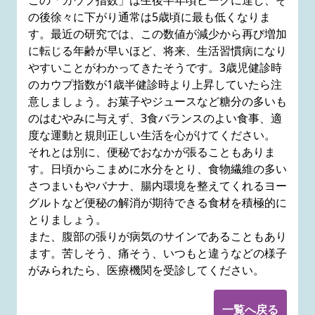
この「カウプ指数」は生後半年頃ピークに達し、そ
の後徐々に下がり通常は5歳頃に最も低くなりま
す。最近の研究では、この数値が減少から再び増加
に転じる年齢が早いほど、将来、生活習慣病になり
やすいことがわかってきたそうです。3歳児健診時
のカウプ指数が1歳半健診時より上昇していたら注
意しましょう。お菓子やジュースなど糖分の多いも
のはむやみに与えず、3食バランスのよい食事、適
度な運動と規則正しい生活を心がけてください。
それとは別に、便秘でおなかが張ることもありま
す。日頃からこまめに水分をとり、食物繊維の多い
さつまいもやバナナ、腸内環境を整えてくれるヨー
グルトなど便秘の解消が期待できる食材を積極的に
とりましょう。
また、腹部の張りが病気のサインであることもあり
ます。苦しそう、痛そう、いつもと違うなどの様子
がみられたら、医療機関を受診してください。
一覧へ戻る