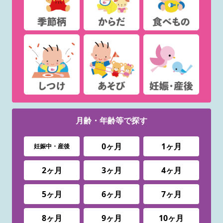
月齢・年齢等で
探す
0ヶ月
1ヶ月
妊娠中・産後
2ヶ月
3ヶ月
4ヶ月
5ヶ月
6ヶ月
7ヶ月
8ヶ月
9ヶ月
10ヶ月