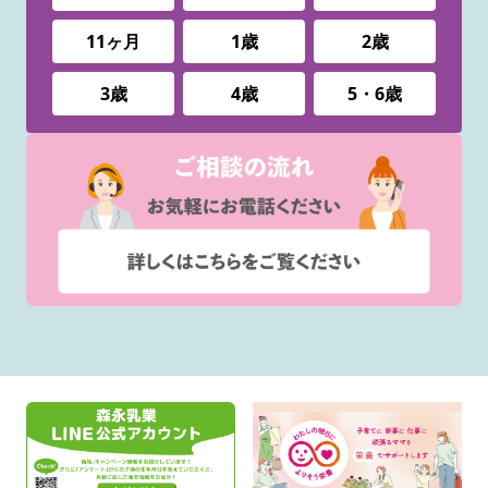
11ヶ月
1歳
2歳
3歳
4歳
5・6歳