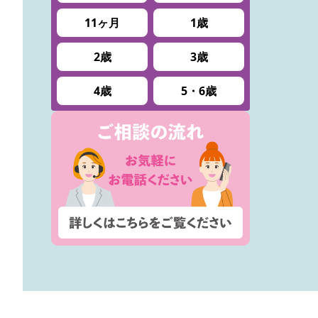
11ヶ月
1歳
2歳
3歳
4歳
5・6歳