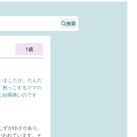
検索
1歳
いましたが、だんだ
、抱っこするママの
と結構痛いのです
むずがゆさがあり、
いわれています。そ