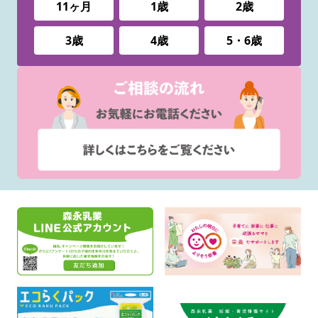
11ヶ月
1歳
2歳
3歳
4歳
5・6歳