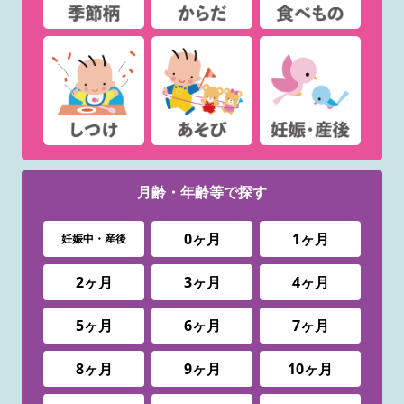
月齢・年齢等で
探す
0ヶ月
1ヶ月
妊娠中・産後
2ヶ月
3ヶ月
4ヶ月
5ヶ月
6ヶ月
7ヶ月
8ヶ月
9ヶ月
10ヶ月